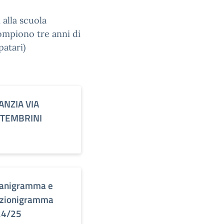
 alla scuola
ompiono tre anni di
patari)
ANZIA VIA
TTEMBRINI
anigramma e
zionigramma
24/25