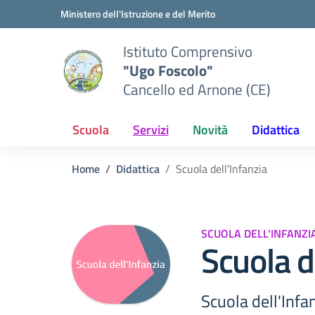
Vai ai contenuti
Vai al menu di navigazione
Vai al footer
Ministero dell'Istruzione e del Merito
Istituto Comprensivo
"Ugo Foscolo"
Cancello ed Arnone (CE)
Scuola
Servizi
Novità
Didattica
Home
Didattica
Scuola dell’Infanzia
SCUOLA DELL'INFANZI
Scuola d
Scuola dell'Infa