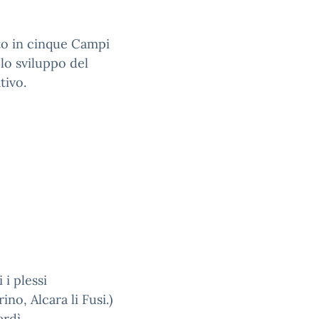
ato in cinque Campi
lo sviluppo del
tivo.
 i plessi
no, Alcara li Fusi.)
erdì.