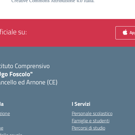
Creative Commons Attribuzione 4.0 Italia.
iciale su:
App
tituto Comprensivo
Ugo Foscolo"
ncello ed Arnone (CE)
Visita la pagina iniziale della scuola
la
I Servizi
zione
Personale scolastico
Famiglie e studenti
ne
Percorsi di studio