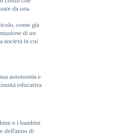
ndo conto che
zzate da una
rricolo, come già
ormazione di un
a società in cui
 sua autonomia e
tinuità educativa
mbine e i bambini
e dell’anno di