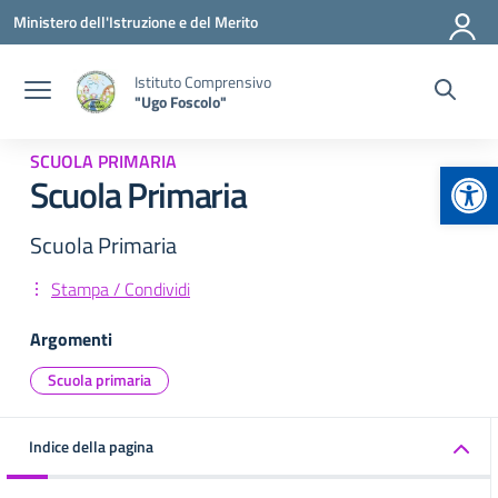
Vai ai contenuti
Vai al menu di navigazione
Vai al footer
Ministero dell'Istruzione e del Merito
Istituto Comprensivo
"Ugo Foscolo"
SCUOLA PRIMARIA
Apr
Scuola Primaria
Scuola Primaria
Stampa / Condividi
Argomenti
Scuola primaria
Indice della pagina