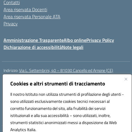
Contatti
Area riservata Docenti
Area riservata Personale ATA
Privacy
Amministrazione Trasparente
Albo online
Privacy Policy
Dichiarazione di accessibilità
Note legali
Indirizzo:
Via L. Settembrini, 40 – 81030 Cancello ed Arnone (CE)
Centralino:
0823859072
Email:
CEIC818008@istruzione.it
Posta elettronica certificata (PEC):
Cookies e altri strumenti di tracciamento
ceic818008@pec.istruzione.it
Codice fiscale: 80009710619
Il nostro Istituto non utilizza strumenti di profilazione degli utenti -
Codice meccanografico:
CEIC818008
sono utilizzati esclusivamente cookies tecnici necessari al
Codice Indice delle Pubbliche Amministrazioni (IPA): istsc_ceic818008
corretto funzionamento del sito, alla fruibilità dei servizi
Codice unico di fatturazione (CUF): UF0QMA
istituzionali e alla sua accessibilità – sono utilizzati, inoltre,
strumenti statistici anonimizzati messi a disposizione da Web
Analytics Italia.