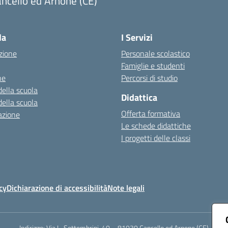
ncello ed Arnone (CE)
Visita la pagina iniziale della scuola
la
I Servizi
zione
Personale scolastico
Famiglie e studenti
ne
Percorsi di studio
della scuola
Didattica
della scuola
Offerta formativa
azione
Le schede didattiche
I progetti delle classi
cy
Dichiarazione di accessibilità
Note legali
Indirizzo:
Via L. Settembrini, 40 – 81030 Cancello ed Arnone (CE)