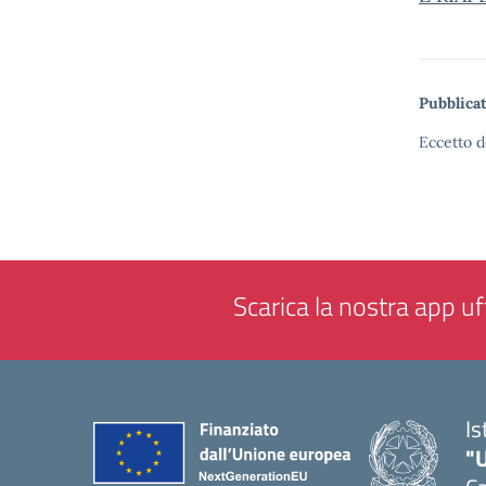
Pubblicat
Eccetto d
Scarica la nostra app uff
Is
"