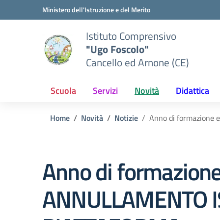
Vai ai contenuti
Vai al menu di navigazione
Vai al footer
Ministero dell'Istruzione e del Merito
Istituto Comprensivo
"Ugo Foscolo"
Cancello ed Arnone (CE)
Scuola
Servizi
Novità
Didattica
Home
Novità
Notizie
Anno di formazione
Anno di formazione
ANNULLAMENTO IS