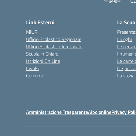
Ca
— 
Link Esterni
La Scuo
MIUR
Presenta
Ufficio Scolastico Regionale
I luoghi
Ufficio Scolastico Territoriale
Le perso
Scuola in Chiaro
I numeri 
Iscrizioni On Line
Le carte 
Invalsi
Organizz
Comune
La storia
Amministrazione Trasparente
Albo online
Privacy Poli