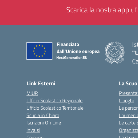
Scarica la nostra app uff
Is
"
Ca
— 
Link Esterni
La Scuo
MIUR
Presenta
Ufficio Scolastico Regionale
I luoghi
Ufficio Scolastico Territoriale
Le perso
Scuola in Chiaro
I numeri 
Iscrizioni On Line
Le carte 
Invalsi
Organizz
Comune
La storia