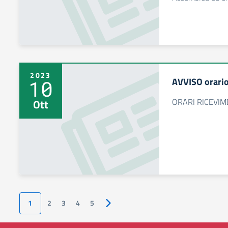
2023
AVVISO orario
10
ORARI RICEVI
Ott
1
2
3
4
5
Pagina successiva