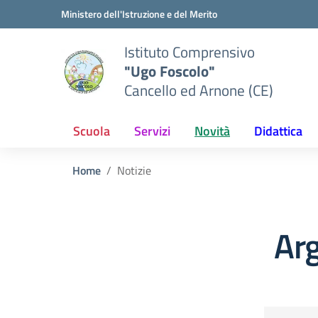
Vai ai contenuti
Vai al menu di navigazione
Vai al footer
Ministero dell'Istruzione e del Merito
Istituto Comprensivo
"Ugo Foscolo"
Cancello ed Arnone (CE)
Scuola
Servizi
Novità
Didattica
Home
Notizie
Arg