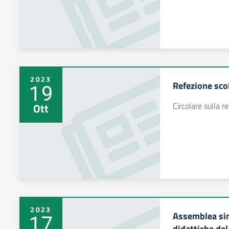
2023
Refezione scol
19
Circolare sulla r
Ott
2023
Assemblea sin
17
didattiche de