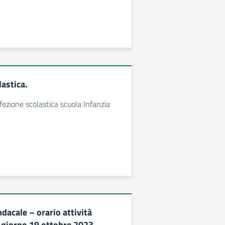
astica.
efezione scolastica scuola Infanzia
dacale – orario attività
l giorno 19 ottobre 2023