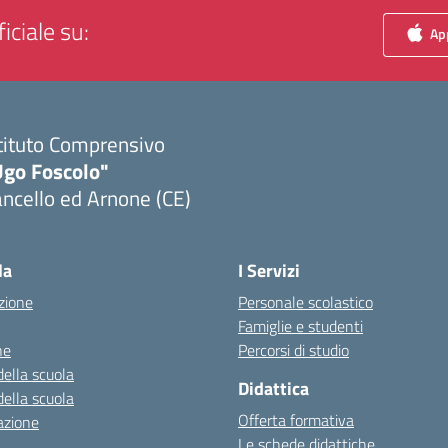
iciale su:
App
tituto Comprensivo
Ugo Foscolo"
ncello ed Arnone (CE)
Visita la pagina iniziale della scuola
la
I Servizi
zione
Personale scolastico
Famiglie e studenti
ne
Percorsi di studio
della scuola
Didattica
della scuola
Offerta formativa
azione
Le schede didattiche