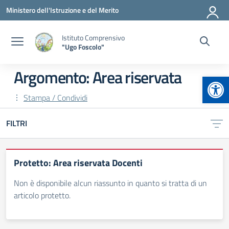
Vai ai contenuti
Vai al menu di navigazione
Vai al footer
Ministero dell'Istruzione e del Merito
Istituto Comprensivo
"Ugo Foscolo"
Argomento: Area riservata
Apr
Stampa / Condividi
FILTRI
Protetto: Area riservata Docenti
Non è disponibile alcun riassunto in quanto si tratta di un
articolo protetto.