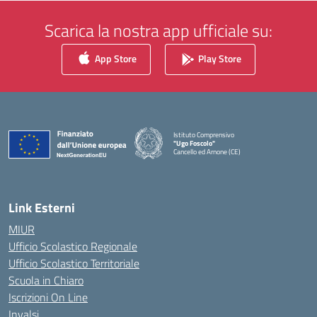
Scarica la nostra app ufficiale su:
App Store
Play Store
Istituto Comprensivo
"Ugo Foscolo"
Cancello ed Arnone (CE)
— Visita la pagina iniziale della scuola
Link Esterni
MIUR
Ufficio Scolastico Regionale
Ufficio Scolastico Territoriale
Scuola in Chiaro
Iscrizioni On Line
Invalsi