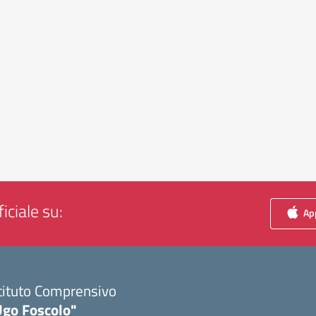
iciale su:
App
tituto Comprensivo
Ugo Foscolo"