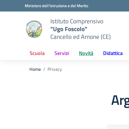
Vai ai contenuti
Vai al menu di navigazione
Vai al footer
Ministero dell'Istruzione e del Merito
Istituto Comprensivo
"Ugo Foscolo"
Cancello ed Arnone (CE)
Scuola
Servizi
Novità
Didattica
Home
Privacy
Ar