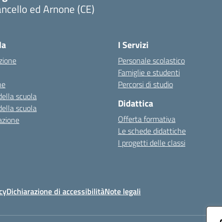
ncello ed Arnone (CE)
Visita la pagina iniziale della scuola
la
I Servizi
zione
Personale scolastico
Famiglie e studenti
ne
Percorsi di studio
della scuola
Didattica
della scuola
Offerta formativa
azione
Le schede didattiche
I progetti delle classi
cy
Dichiarazione di accessibilità
Note legali