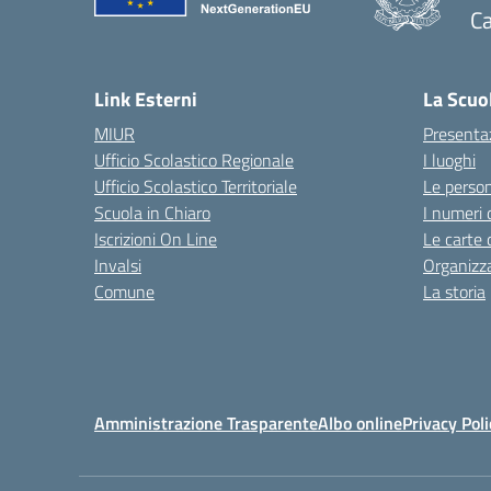
Ca
— 
Link Esterni
La Scuo
MIUR
Presenta
Ufficio Scolastico Regionale
I luoghi
Ufficio Scolastico Territoriale
Le perso
Scuola in Chiaro
I numeri 
Iscrizioni On Line
Le carte 
Invalsi
Organizz
Comune
La storia
Amministrazione Trasparente
Albo online
Privacy Poli