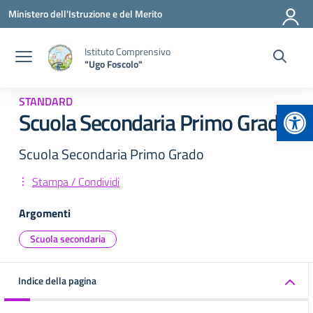
Vai ai contenuti
Vai al menu di navigazione
Vai al footer
Ministero dell'Istruzione e del Merito
Istituto Comprensivo
"Ugo Foscolo"
STANDARD
Apr
Scuola Secondaria Primo Grado
Scuola Secondaria Primo Grado
Stampa / Condividi
Argomenti
Scuola secondaria
Indice della pagina