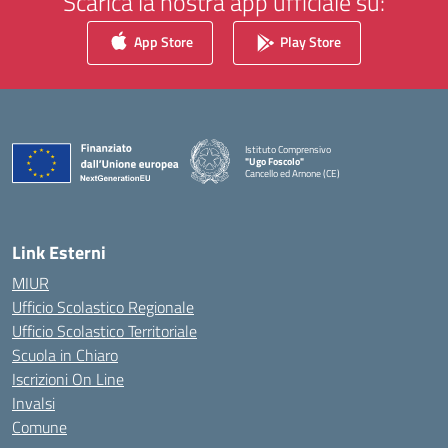
Scarica la nostra app ufficiale su:
App Store
Play Store
Istituto Comprensivo
"Ugo Foscolo"
Cancello ed Arnone (CE)
— Visita la pagina iniziale della scuola
Link Esterni
MIUR
Ufficio Scolastico Regionale
Ufficio Scolastico Territoriale
Scuola in Chiaro
Iscrizioni On Line
Invalsi
Comune