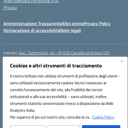
Area riservata Personale ATA
Privacy
Amministrazione Trasparente
Albo online
Privacy Policy
Dichiarazione di accessibilità
Note legali
Indirizzo:
Via L. Settembrini, 40 – 81030 Cancello ed Arnone (CE)
Centralino:
0823859072
Email:
CEIC818008@istruzione.it
Posta elettronica certificata (PEC):
Cookies e altri strumenti di tracciamento
ceic818008@pec.istruzione.it
Codice fiscale: 80009710619
Il nostro Istituto non utilizza strumenti di profilazione degli utenti -
Codice meccanografico:
CEIC818008
sono utilizzati esclusivamente cookies tecnici necessari al
Codice Indice delle Pubbliche Amministrazioni (IPA): istsc_ceic818008
corretto funzionamento del sito, alla fruibilità dei servizi
Codice unico di fatturazione (CUF): UF0QMA
istituzionali e alla sua accessibilità – sono utilizzati, inoltre,
strumenti statistici anonimizzati messi a disposizione da Web
Analytics Italia.
Hosting & Powered by 3D Solution S.r.l.
Per saperne di più sul nostro sito, consulta la ns.
Cookie Policy.
Concept & Design by Designers Italia