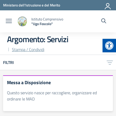
Vai ai contenuti
Vai al menu di navigazione
Vai al footer
Ministero dell'Istruzione e del Merito
Istituto Comprensivo
"Ugo Foscolo"
Argomento: Servizi
Apr
Stampa / Condividi
FILTRI
Messa a Disposizione
Questo servizio nasce per raccogliere, organizzare ed
ordinare le MAD