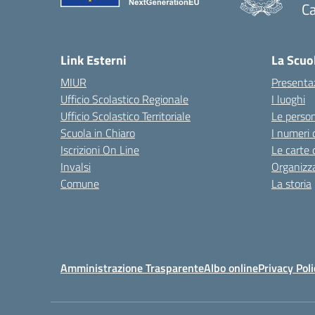
Ca
— 
Link Esterni
La Scuo
MIUR
Presenta
Ufficio Scolastico Regionale
I luoghi
Ufficio Scolastico Territoriale
Le perso
Scuola in Chiaro
I numeri 
Iscrizioni On Line
Le carte 
Invalsi
Organizz
Comune
La storia
Amministrazione Trasparente
Albo online
Privacy Poli