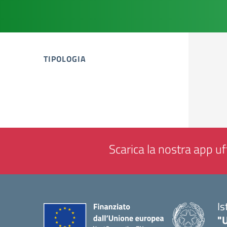
TIPOLOGIA
tipologia di articoli
Scarica la nostra app uff
Is
"