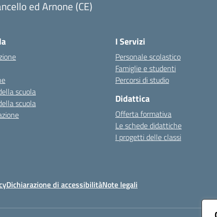
ncello ed Arnone (CE)
Visita la pagina iniziale della scuola
la
I Servizi
zione
Personale scolastico
Famiglie e studenti
ne
Percorsi di studio
della scuola
Didattica
della scuola
Offerta formativa
azione
Le schede didattiche
I progetti delle classi
cy
Dichiarazione di accessibilità
Note legali