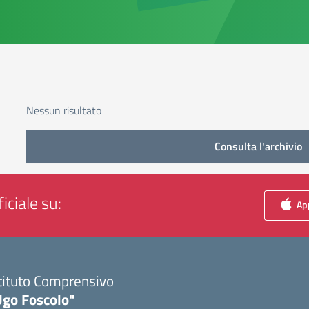
Nessun risultato
Consulta l'archivio
iciale su:
App
tituto Comprensivo
Ugo Foscolo"