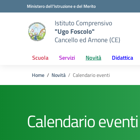
Vai ai contenuti
Vai al menu di navigazione
Vai al footer
Ministero dell'Istruzione e del Merito
Istituto Comprensivo
"Ugo Foscolo"
Cancello ed Arnone (CE)
Scuola
Servizi
Novità
Didattica
Home
Novità
Calendario eventi
Calendario eventi