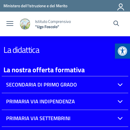
Vai ai contenuti
Vai al menu di navigazione
Vai al footer
Ministero dell'Istruzione e del Merito
Istituto Comprensivo
"Ugo Foscolo"
Apr
La didattica
La nostra offerta formativa
SECONDARIA DI PRIMO GRADO
PRIMARIA VIA INDIPENDENZA
PRIMARIA VIA SETTEMBRINI