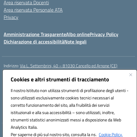
Area riservata Docenti
Area riservata Personale ATA
Privacy
Amministrazione Trasparente
Albo online
Privacy Policy
Dichiarazione di accessibilità
Note legali
Indirizzo:
Via L. Settembrini, 40 – 81030 Cancello ed Arnone (CE)
Centralino:
0823859072
Email:
CEIC818008@istruzione.it
Posta elettronica certificata (PEC):
Cookies e altri strumenti di tracciamento
ceic818008@pec.istruzione.it
Codice fiscale: 80009710619
Il nostro Istituto non utilizza strumenti di profilazione degli utenti -
Codice meccanografico:
CEIC818008
sono utilizzati esclusivamente cookies tecnici necessari al
Codice Indice delle Pubbliche Amministrazioni (IPA): istsc_ceic818008
corretto funzionamento del sito, alla fruibilità dei servizi
Codice unico di fatturazione (CUF): UF0QMA
istituzionali e alla sua accessibilità – sono utilizzati, inoltre,
strumenti statistici anonimizzati messi a disposizione da Web
Analytics Italia.
Hosting & Powered by 3D Solution S.r.l.
Per saperne di più sul nostro sito, consulta la ns.
Cookie Policy.