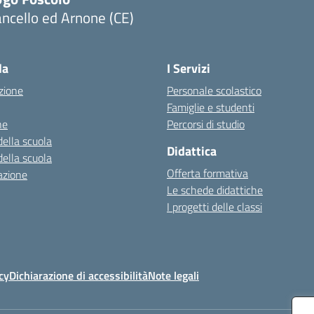
ncello ed Arnone (CE)
Visita la pagina iniziale della scuola
la
I Servizi
zione
Personale scolastico
Famiglie e studenti
ne
Percorsi di studio
della scuola
Didattica
della scuola
Offerta formativa
azione
Le schede didattiche
I progetti delle classi
cy
Dichiarazione di accessibilità
Note legali