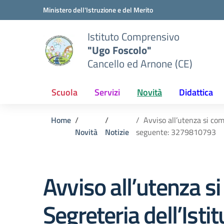
Vai ai contenuti
Vai al menu di navigazione
Vai al footer
Ministero dell'Istruzione e del Merito
Istituto Comprensivo
"Ugo Foscolo"
Cancello ed Arnone (CE)
Scuola
Servizi
Novità
Didattica
Home
Avviso all’utenza si com
Novità
Notizie
seguente: 3279810793
Avviso all’utenza s
Segreteria dell’Ist