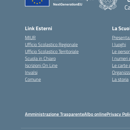
Ca
— 
Link Esterni
La Scuo
MIUR
Presenta
Ufficio Scolastico Regionale
I luoghi
Ufficio Scolastico Territoriale
Le perso
Scuola in Chiaro
I numeri 
Iscrizioni On Line
Le carte 
Invalsi
Organizz
Comune
La storia
Amministrazione Trasparente
Albo online
Privacy Poli