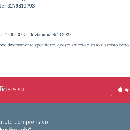
te:
3279810793
o:
19.09.2023
-
Revisione:
05.10.2023
ove diversamente specificato, questo articolo è stato rilasciato sott
iciale su:
App
tituto Comprensivo
Ugo Foscolo"