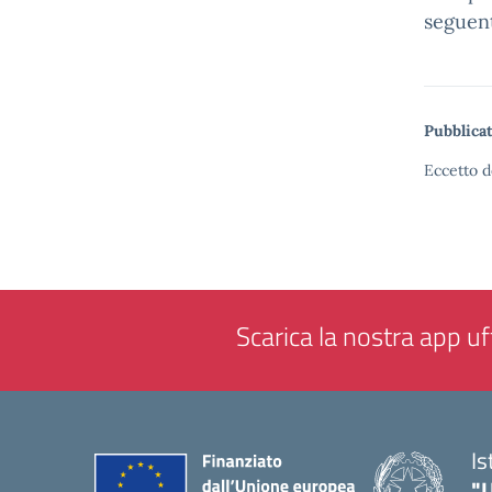
seguen
Pubblicat
Eccetto d
Scarica la nostra app uff
Is
"