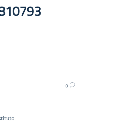
79810793
0
stituto