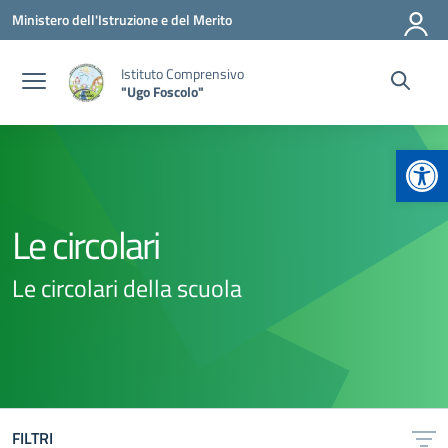
Vai ai contenuti
Vai al menu di navigazione
Vai al footer
Ministero dell'Istruzione e del Merito
Istituto Comprensivo
"Ugo Foscolo"
Apr
Le circolari
Le circolari della scuola
FILTRI