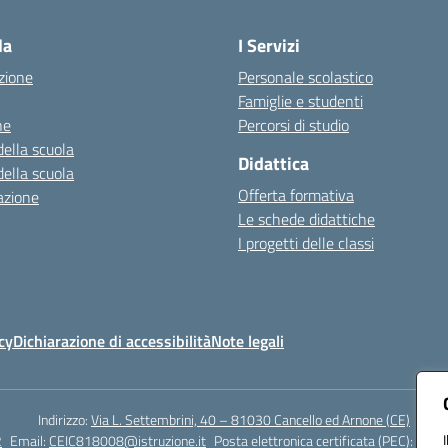
la
I Servizi
zione
Personale scolastico
Famiglie e studenti
ne
Percorsi di studio
della scuola
Didattica
della scuola
Offerta formativa
azione
Le schede didattiche
I progetti delle classi
cy
Dichiarazione di accessibilità
Note legali
Indirizzo:
Via L. Settembrini, 40 – 81030 Cancello ed Arnone (CE)
2
Email:
CEIC818008@istruzione.it
Posta elettronica certificata (PEC):
ceic8