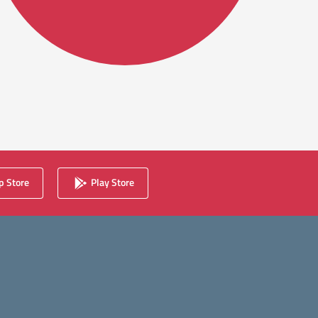
 Store
Play Store