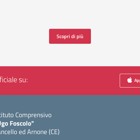
Scopri di più
iciale su:
App
tituto Comprensivo
Ugo Foscolo"
ncello ed Arnone (CE)
Visita la pagina iniziale della scuola