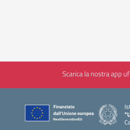
Scarica la nostra app uff
Is
"
Ca
— 