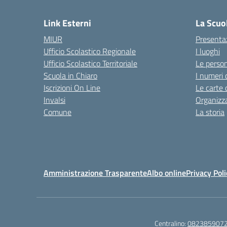
Link Esterni
La Scuo
MIUR
Presenta
Ufficio Scolastico Regionale
I luoghi
Ufficio Scolastico Territoriale
Le perso
Scuola in Chiaro
I numeri 
Iscrizioni On Line
Le carte 
Invalsi
Organizz
Comune
La storia
Amministrazione Trasparente
Albo online
Privacy Poli
Centralino:
082385907