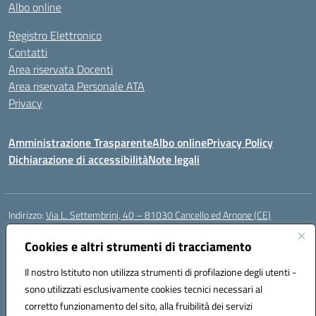
Albo online
Registro Elettronico
Contatti
Area riservata Docenti
Area riservata Personale ATA
Privacy
Amministrazione Trasparente
Albo online
Privacy Policy
Dichiarazione di accessibilità
Note legali
Indirizzo:
Via L. Settembrini, 40 – 81030 Cancello ed Arnone (CE)
Centralino:
0823859072
Email:
CEIC818008@istruzione.it
Posta elettronica certificata (PEC):
Cookies e altri strumenti di tracciamento
ceic818008@pec.istruzione.it
Codice fiscale: 80009710619
Il nostro Istituto non utilizza strumenti di profilazione degli utenti -
Codice meccanografico:
CEIC818008
sono utilizzati esclusivamente cookies tecnici necessari al
Codice Indice delle Pubbliche Amministrazioni (IPA): istsc_ceic818008
corretto funzionamento del sito, alla fruibilità dei servizi
Codice unico di fatturazione (CUF): UF0QMA