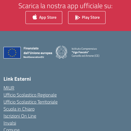
Scarica la nostra app ufficiale su:
App Store
Play Store
Istituto Comprensivo
"Ugo Foscolo"
Cancello ed Arnone (CE)
— Visita la pagina iniziale della scuola
Link Esterni
MIUR
Ufficio Scolastico Regionale
Ufficio Scolastico Territoriale
Scuola in Chiaro
Iscrizioni On Line
Invalsi
Comune