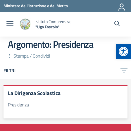
Vai ai contenuti
Vai al menu di navigazione
Vai al footer
Ministero dell'Istruzione e del Merito
Istituto Comprensivo
"Ugo Foscolo"
Argomento: Presidenza
Apr
Stampa / Condividi
FILTRI
La Dirigenza Scolastica
Presidenza