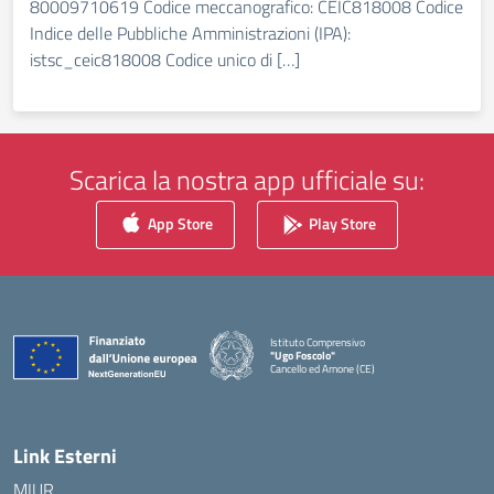
80009710619 Codice meccanografico: CEIC818008 Codice
Indice delle Pubbliche Amministrazioni (IPA):
istsc_ceic818008 Codice unico di […]
Scarica la nostra app ufficiale su:
App Store
Play Store
Istituto Comprensivo
"Ugo Foscolo"
Cancello ed Arnone (CE)
— Visita la pagina iniziale della scuola
Link Esterni
MIUR