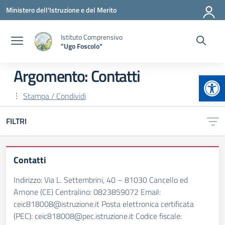
Vai ai contenuti
Vai al menu di navigazione
Vai al footer
Ministero dell'Istruzione e del Merito
Istituto Comprensivo
"Ugo Foscolo"
Argomento: Contatti
Apr
Stampa / Condividi
FILTRI
Contatti
Indirizzo: Via L. Settembrini, 40 – 81030 Cancello ed
Arnone (CE) Centralino: 0823859072 Email:
ceic818008@istruzione.it Posta elettronica certificata
(PEC): ceic818008@pec.istruzione.it Codice fiscale: