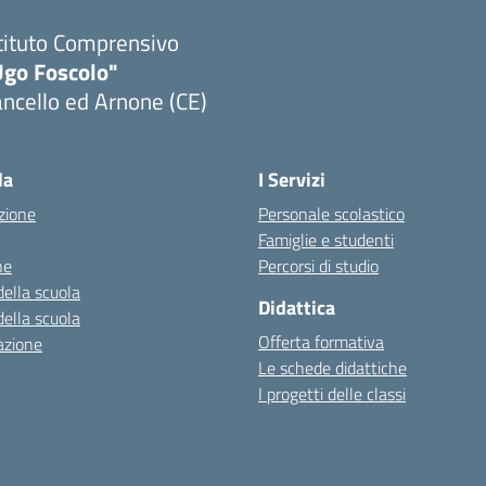
tituto Comprensivo
Ugo Foscolo"
ncello ed Arnone (CE)
Visita la pagina iniziale della scuola
la
I Servizi
zione
Personale scolastico
Famiglie e studenti
ne
Percorsi di studio
della scuola
Didattica
della scuola
Offerta formativa
azione
Le schede didattiche
I progetti delle classi