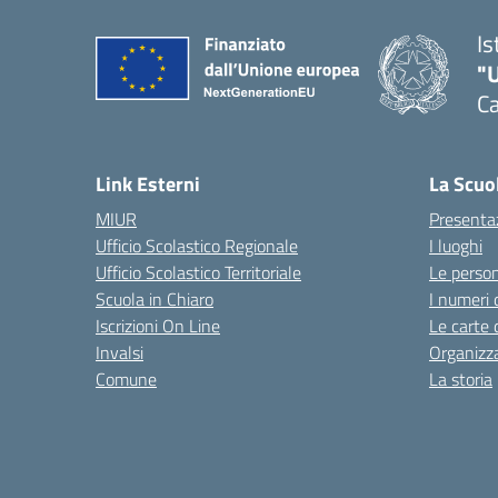
Is
"
Ca
— 
Link Esterni
La Scuo
MIUR
Presenta
Ufficio Scolastico Regionale
I luoghi
Ufficio Scolastico Territoriale
Le perso
Scuola in Chiaro
I numeri 
Iscrizioni On Line
Le carte 
Invalsi
Organizz
Comune
La storia