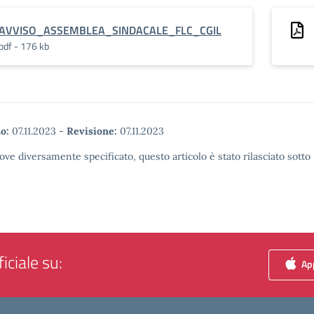
AVVISO_ASSEMBLEA_SINDACALE_FLC_CGIL
pdf - 176 kb
o:
07.11.2023
-
Revisione:
07.11.2023
ove diversamente specificato, questo articolo è stato rilasciato sott
iciale su:
App