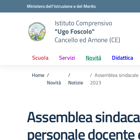
Vai ai contenuti
Vai al menu di navigazione
Vai al footer
Ministero dell'Istruzione e del Merito
Istituto Comprensivo
"Ugo Foscolo"
Cancello ed Arnone (CE)
Scuola
Servizi
Novità
Didattica
Home
Assemblea sindacale i
Novità
Notizie
2023
Assemblea sindacale
personale docente e