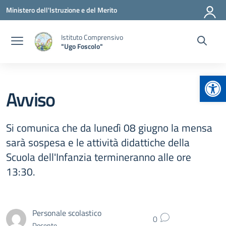
Vai ai contenuti
Vai al menu di navigazione
Vai al footer
Ministero dell'Istruzione e del Merito
Istituto Comprensivo
"Ugo Foscolo"
Apr
Avviso
Si comunica che da lunedì 08 giugno la mensa
sarà sospesa e le attività didattiche della
Scuola dell'Infanzia termineranno alle ore
13:30.
Personale scolastico
0
Docente