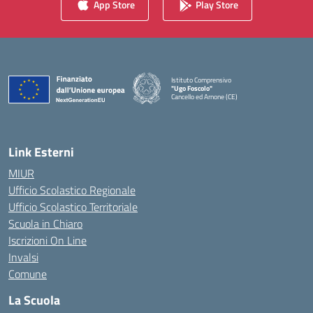
App Store
Play Store
Istituto Comprensivo
"Ugo Foscolo"
Cancello ed Arnone (CE)
— Visita la pagina iniziale della scuola
Link Esterni
MIUR
Ufficio Scolastico Regionale
Ufficio Scolastico Territoriale
Scuola in Chiaro
Iscrizioni On Line
Invalsi
Comune
La Scuola