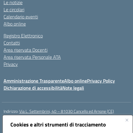
Le notizie
Le circolari
Calendario eventi
Albo online
Registro Elettronico
Contatti
Area riservata Docenti
Area riservata Personale ATA
Privacy
Amministrazione Trasparente
Albo online
Privacy Policy
Dichiarazione di accessibilità
Note legali
Indirizzo:
Via L. Settembrini, 40 – 81030 Cancello ed Arnone (CE)
Centralino:
0823859072
Email:
CEIC818008@istruzione.it
Posta elettronica certificata (PEC):
Cookies e altri strumenti di tracciamento
ceic818008@pec.istruzione.it