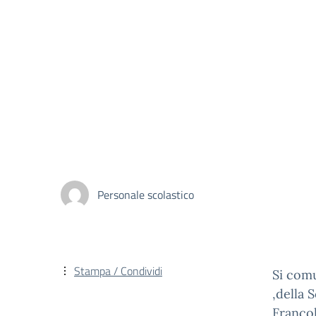
Personale scolastico
Stampa / Condividi
Si comu
,della 
Francol