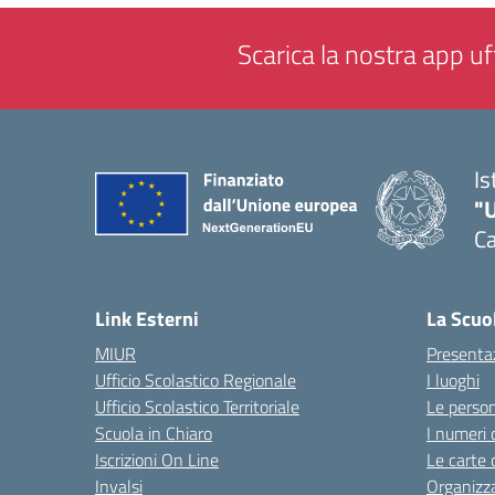
Scarica la nostra app uff
Is
"
Ca
— 
Link Esterni
La Scuo
MIUR
Presenta
Ufficio Scolastico Regionale
I luoghi
Ufficio Scolastico Territoriale
Le perso
Scuola in Chiaro
I numeri 
Iscrizioni On Line
Le carte 
Invalsi
Organizz