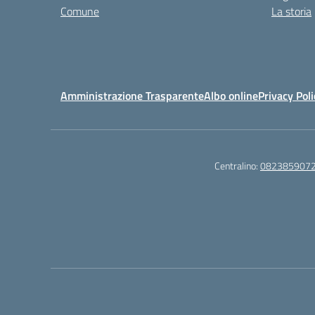
Comune
La storia
Amministrazione Trasparente
Albo online
Privacy Poli
Centralino:
082385907