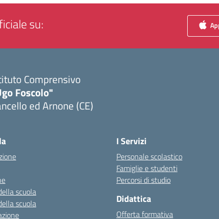
iciale su:
App
tituto Comprensivo
Ugo Foscolo"
ncello ed Arnone (CE)
Visita la pagina iniziale della scuola
la
I Servizi
zione
Personale scolastico
Famiglie e studenti
ne
Percorsi di studio
della scuola
Didattica
della scuola
Offerta formativa
azione