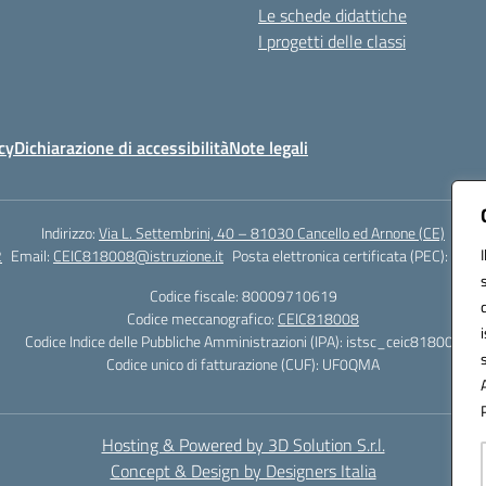
Le schede didattiche
I progetti delle classi
cy
Dichiarazione di accessibilità
Note legali
Indirizzo:
Via L. Settembrini, 40 – 81030 Cancello ed Arnone (CE)
2
Email:
CEIC818008@istruzione.it
Posta elettronica certificata (PEC):
ceic8
Codice fiscale: 80009710619
Codice meccanografico:
CEIC818008
Codice Indice delle Pubbliche Amministrazioni (IPA): istsc_ceic818008
Codice unico di fatturazione (CUF): UF0QMA
Hosting & Powered by 3D Solution S.r.l.
Concept & Design by Designers Italia