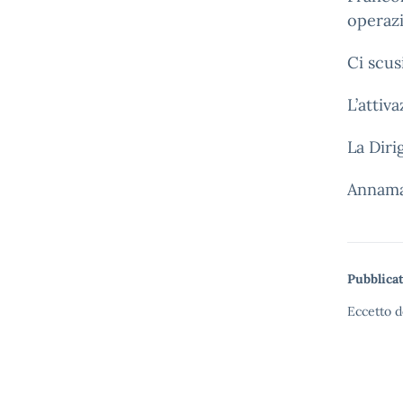
operazi
Ci scus
L’attiv
La Diri
Annama
Pubblicat
Eccetto d