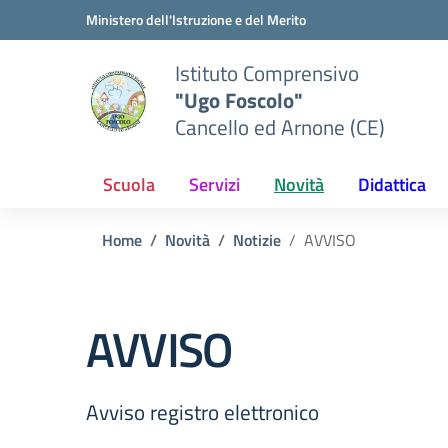
Vai ai contenuti
Vai al menu di navigazione
Vai al footer
Ministero dell'Istruzione e del Merito
Istituto Comprensivo
"Ugo Foscolo"
Cancello ed Arnone (CE)
Scuola
Servizi
Novità
Didattica
Home
Novità
Notizie
AVVISO
AVVISO
Avviso registro elettronico