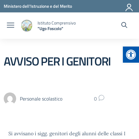
Vai ai contenuti
Vai al menu di navigazione
Vai al footer
Ministero dell'Istruzione e del Merito
Istituto Comprensivo
"Ugo Foscolo"
Apr
AVVISO PER I GENITORI
Personale scolastico
0
Si avvisano i sigg. genitori degli alunni delle classi I