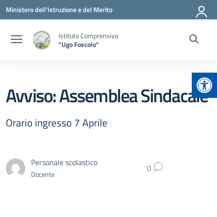
Vai ai contenuti
Vai al menu di navigazione
Vai al footer
Ministero dell'Istruzione e del Merito
Istituto Comprensivo
"Ugo Foscolo"
Apr
Avviso: Assemblea Sindacale
Orario ingresso 7 Aprile
Personale scolastico
0
Docente