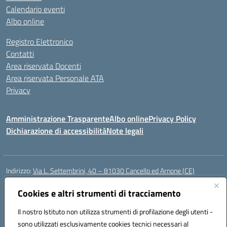
Calendario eventi
Albo online
Registro Elettronico
Contatti
Area riservata Docenti
Area riservata Personale ATA
Privacy
Amministrazione Trasparente
Albo online
Privacy Policy
Dichiarazione di accessibilità
Note legali
Indirizzo:
Via L. Settembrini, 40 – 81030 Cancello ed Arnone (CE)
Centralino:
0823859072
Email:
CEIC818008@istruzione.it
Posta elettronica certificata (PEC):
Cookies e altri strumenti di tracciamento
ceic818008@pec.istruzione.it
Codice fiscale: 80009710619
Il nostro Istituto non utilizza strumenti di profilazione degli utenti -
Codice meccanografico:
CEIC818008
sono utilizzati esclusivamente cookies tecnici necessari al