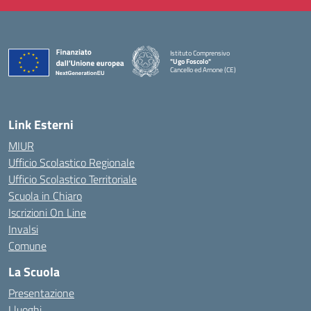
Istituto Comprensivo
"Ugo Foscolo"
Cancello ed Arnone (CE)
— Visita la pagina iniziale della scuola
Link Esterni
MIUR
Ufficio Scolastico Regionale
Ufficio Scolastico Territoriale
Scuola in Chiaro
Iscrizioni On Line
Invalsi
Comune
La Scuola
Presentazione
I luoghi