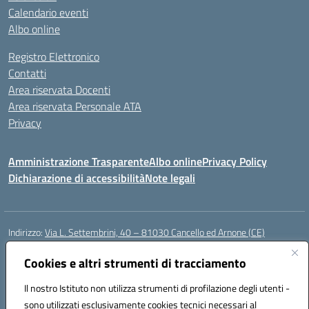
Calendario eventi
Albo online
Registro Elettronico
Contatti
Area riservata Docenti
Area riservata Personale ATA
Privacy
Amministrazione Trasparente
Albo online
Privacy Policy
Dichiarazione di accessibilità
Note legali
Indirizzo:
Via L. Settembrini, 40 – 81030 Cancello ed Arnone (CE)
Centralino:
0823859072
Email:
CEIC818008@istruzione.it
Posta elettronica certificata (PEC):
Cookies e altri strumenti di tracciamento
ceic818008@pec.istruzione.it
Codice fiscale: 80009710619
Il nostro Istituto non utilizza strumenti di profilazione degli utenti -
Codice meccanografico:
CEIC818008
sono utilizzati esclusivamente cookies tecnici necessari al