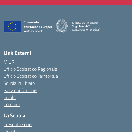
Istituto Comprensivo
"Ugo Foscolo"
Cancello ed Arnone (CE)
— Visita la pagina iniziale della scuola
Link Esterni
MIUR
Ufficio Scolastico Regionale
Ufficio Scolastico Territoriale
Scuola in Chiaro
Iscrizioni On Line
Invalsi
Comune
La Scuola
Presentazione
I luoghi