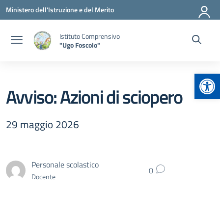
Vai ai contenuti
Vai al menu di navigazione
Vai al footer
Ministero dell'Istruzione e del Merito
Istituto Comprensivo
"Ugo Foscolo"
Apr
Avviso: Azioni di sciopero
29 maggio 2026
Personale scolastico
0
Docente