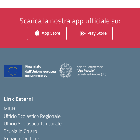
Scarica la nostra app ufficiale su:
App Store
Play Store
Istituto Comprensivo
"Ugo Foscolo"
Cancello ed Arnone (CE)
— Visita la pagina iniziale della scuola
Link Esterni
MIUR
Ufficio Scolastico Regionale
Ufficio Scolastico Territoriale
Scuola in Chiaro
Iscrizioni On Line