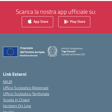
Scarica la nostra app ufficiale su:
App Store
Play Store
Istituto Comprensivo
"Ugo Foscolo"
Cancello ed Arnone (CE)
— Visita la pagina iniziale della scuola
Link Esterni
MIUR
Ufficio Scolastico Regionale
Ufficio Scolastico Territoriale
Scuola in Chiaro
Iscrizioni On Line
Invalsi