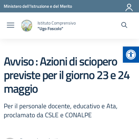
Vai ai contenuti
Vai al menu di navigazione
Vai al footer
Ministero dell'Istruzione e del Merito
Istituto Comprensivo
"Ugo Foscolo"
Apr
Avviso : Azioni di sciopero
previste per il giorno 23 e 24
maggio
Per il personale docente, educativo e Ata,
proclamato da CSLE e CONALPE