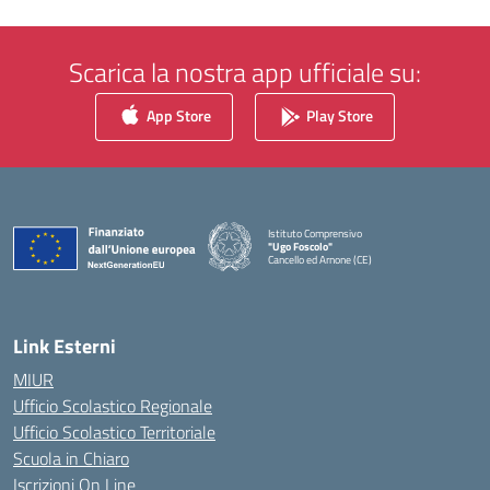
Scarica la nostra app ufficiale su:
App Store
Play Store
Istituto Comprensivo
"Ugo Foscolo"
Cancello ed Arnone (CE)
— Visita la pagina iniziale della scuola
Link Esterni
MIUR
Ufficio Scolastico Regionale
Ufficio Scolastico Territoriale
Scuola in Chiaro
Iscrizioni On Line