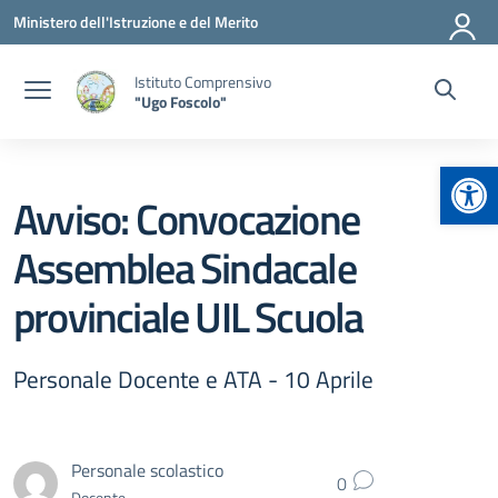
Vai ai contenuti
Vai al menu di navigazione
Vai al footer
Ministero dell'Istruzione e del Merito
Istituto Comprensivo
"Ugo Foscolo"
Apr
Avviso: Convocazione
Assemblea Sindacale
provinciale UIL Scuola
Personale Docente e ATA - 10 Aprile
Personale scolastico
0
Docente