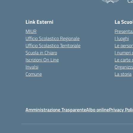
Ca
— 
Link Esterni
La Scuo
MIUR
Presenta
Ufficio Scolastico Regionale
I luoghi
Ufficio Scolastico Territoriale
Le perso
Scuola in Chiaro
I numeri 
Iscrizioni On Line
Le carte 
Invalsi
Organizz
Comune
La storia
Amministrazione Trasparente
Albo online
Privacy Poli