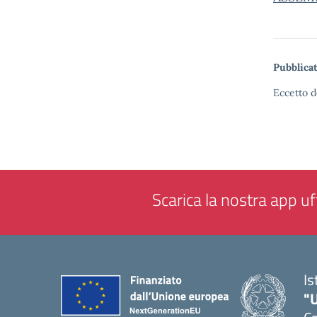
Pubblicat
Eccetto d
Scarica la nostra app uff
Is
"