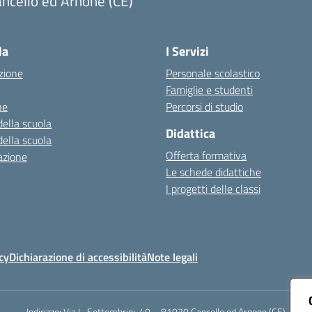
ncello ed Arnone (CE)
Visita la pagina iniziale della scuola
la
I Servizi
zione
Personale scolastico
Famiglie e studenti
ne
Percorsi di studio
della scuola
Didattica
della scuola
Offerta formativa
azione
Le schede didattiche
I progetti delle classi
cy
Dichiarazione di accessibilità
Note legali
Indirizzo:
Via L. Settembrini, 40 – 81030 Cancello ed Arnone (CE)