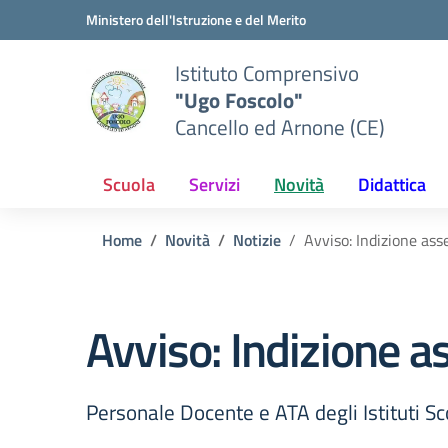
Vai ai contenuti
Vai al menu di navigazione
Vai al footer
Ministero dell'Istruzione e del Merito
Istituto Comprensivo
"Ugo Foscolo"
Cancello ed Arnone (CE)
Scuola
Servizi
Novità
Didattica
Home
Novità
Notizie
Avviso: Indizione as
Avviso: Indizione 
Personale Docente e ATA degli Istituti S