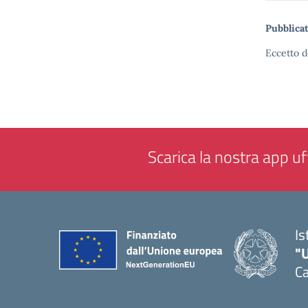
Pubblicat
Eccetto d
Scarica la nostra app uff
Is
"
Ca
— 