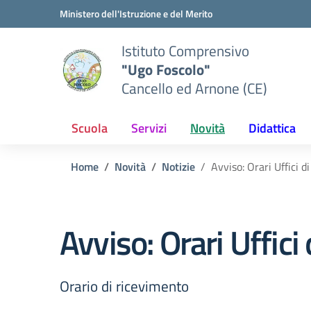
Vai ai contenuti
Vai al menu di navigazione
Vai al footer
Ministero dell'Istruzione e del Merito
Istituto Comprensivo
"Ugo Foscolo"
Cancello ed Arnone (CE)
Scuola
Servizi
Novità
Didattica
Home
Novità
Notizie
Avviso: Orari Uffici d
Avviso: Orari Uffici 
Orario di ricevimento