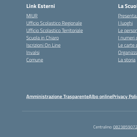
Link Esterni
La Scuo
MIUR
Presenta
Ufficio Scolastico Regionale
I luoghi
Ufficio Scolastico Territoriale
Le perso
Scuola in Chiaro
I numeri 
Iscrizioni On Line
Le carte 
Invalsi
Organizz
Comune
La storia
Amministrazione Trasparente
Albo online
Privacy Poli
Centralino:
082385907