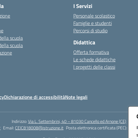
la
I Servizi
zione
Personale scolastico
Famiglie e studenti
ne
Percorsi di studio
della scuola
Didattica
della scuola
Offerta formativa
azione
Le schede didattiche
I progetti delle classi
cy
Dichiarazione di accessibilità
Note legali
Indirizzo:
Via L. Settembrini, 40 – 81030 Cancello ed Arnone (CE)
2
Email:
CEIC818008@istruzione.it
Posta elettronica certificata (PEC):
ceic8