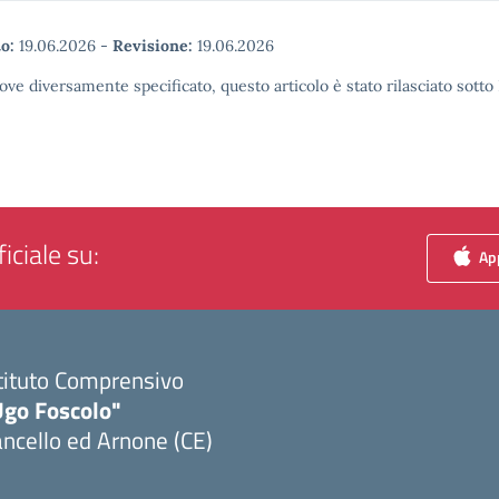
o:
19.06.2026
-
Revisione:
19.06.2026
ove diversamente specificato, questo articolo è stato rilasciato sott
iciale su:
App
tituto Comprensivo
Ugo Foscolo"
ncello ed Arnone (CE)
Visita la pagina iniziale della scuola