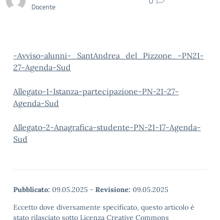
0
Docente
-Avviso-alunni-_SantAndrea_del_Pizzone_-PN21-
27-Agenda-Sud
Allegato-1-Istanza-partecipazione-PN-21-27-
Agenda-Sud
Allegato-2-Anagrafica-studente-PN-21-17-Agenda-
Sud
Pubblicato:
09.05.2025
-
Revisione:
09.05.2025
Eccetto dove diversamente specificato, questo articolo è
stato rilasciato sotto Licenza Creative Commons