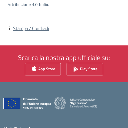
Attribuzione 4.0 Italia.
Stampa / Condividi
Scarica la nostra app ufficiale su:
App Store
Play Store
Istituto Comprensivo
"Ugo Foscolo"
Cancello ed Arnone (CE)
— Visita la pagina iniziale della scuola