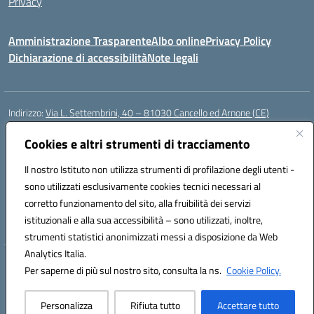
Privacy
Amministrazione Trasparente
Albo online
Privacy Policy
Dichiarazione di accessibilità
Note legali
Indirizzo:
Via L. Settembrini, 40 – 81030 Cancello ed Arnone (CE)
Centralino:
0823859072
Email:
CEIC818008@istruzione.it
Posta elettronica certificata (PEC):
Cookies e altri strumenti di tracciamento
ceic818008@pec.istruzione.it
Codice fiscale: 80009710619
Il nostro Istituto non utilizza strumenti di profilazione degli utenti -
Codice meccanografico:
CEIC818008
sono utilizzati esclusivamente cookies tecnici necessari al
Codice Indice delle Pubbliche Amministrazioni (IPA): istsc_ceic818008
corretto funzionamento del sito, alla fruibilità dei servizi
Codice unico di fatturazione (CUF): UF0QMA
istituzionali e alla sua accessibilità – sono utilizzati, inoltre,
strumenti statistici anonimizzati messi a disposizione da Web
Analytics Italia.
Hosting & Powered by 3D Solution S.r.l.
Per saperne di più sul nostro sito, consulta la ns.
Cookie Policy.
Concept & Design by Designers Italia
Personalizza
Rifiuta tutto
Accettare tutto