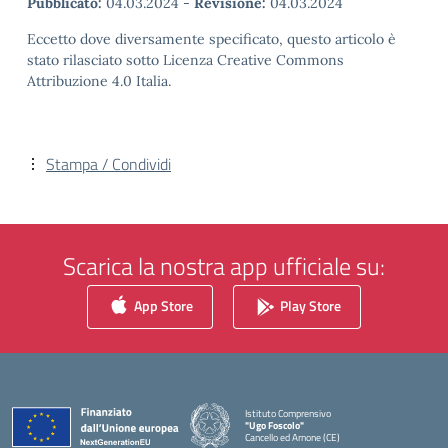
Pubblicato:
04.03.2024
-
Revisione:
04.03.2024
Eccetto dove diversamente specificato, questo articolo è
stato rilasciato sotto Licenza Creative Commons
Attribuzione 4.0 Italia.
Stampa / Condividi
Scarica la nostra app ufficiale su:
App Store
Play Store
Istituto Comprensivo
"Ugo Foscolo"
Cancello ed Arnone (CE)