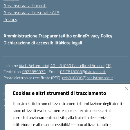
Area riservata Docenti
Area riservata Personale ATA
Privacy
Amministrazione Trasparente
Albo online
Privacy Policy
Dichiarazione di accessibilità
Note legali
Indirizzo:
Via L. Settembrini, 40 – 81030 Cancello ed Arnone (CE)
Centralino:
0823859072
Email:
CEIC818008@istruzione.it
Posta elettronica certificata (PEC):
ceic818008@pec.istruzione.it
Codice fiscale: 80009710619
Cookies e altri strumenti di tracciamento
Codice meccanografico:
CEIC818008
Codice Indice delle Pubbliche Amministrazioni (IPA): istsc_ceic818008
Il nostro Istituto non utilizza strumenti di profilazione degli utenti -
Codice unico di fatturazione (CUF): UF0QMA
sono utilizzati esclusivamente cookies tecnici necessari al
corretto funzionamento del sito, alla fruibilità dei servizi
istituzionali e alla sua accessibilità – sono utilizzati, inoltre,
Hosting & Powered by 3D Solution S.r.l.