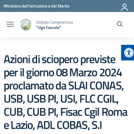
Vai ai contenuti
Vai al menu di navigazione
Vai al footer
Ministero dell'Istruzione e del Merito
Istituto Comprensivo
"Ugo Foscolo"
Ap
Azioni di sciopero previste
per il giorno 08 Marzo 2024
proclamato da SLAI CONAS,
USB, USB PI, USI, FLC CGIL,
CUB, CUB PI, Fisac Cgil Roma
e Lazio, ADL COBAS, S.I