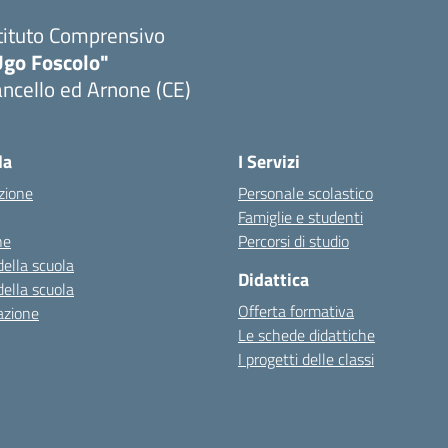
tituto Comprensivo
Ugo Foscolo"
ncello ed Arnone (CE)
Visita la pagina iniziale della scuola
la
I Servizi
zione
Personale scolastico
Famiglie e studenti
ne
Percorsi di studio
della scuola
Didattica
della scuola
Offerta formativa
azione
Le schede didattiche
I progetti delle classi