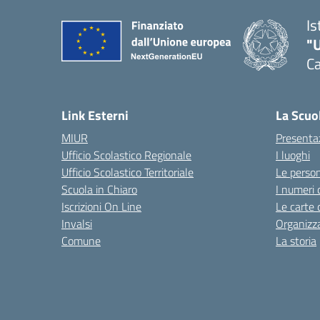
Is
"
Ca
— 
Link Esterni
La Scuo
MIUR
Presenta
Ufficio Scolastico Regionale
I luoghi
Ufficio Scolastico Territoriale
Le perso
Scuola in Chiaro
I numeri 
Iscrizioni On Line
Le carte 
Invalsi
Organizz
Comune
La storia