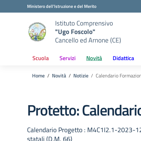
Vai ai contenuti
Vai al menu di navigazione
Vai al footer
Ministero dell'Istruzione e del Merito
Istituto Comprensivo
"Ugo Foscolo"
Cancello ed Arnone (CE)
Scuola
Servizi
Novità
Didattica
Home
Novità
Notizie
Calendario Formazion
Protetto: Calendari
Calendario Progetto : M4C1I2.1-2023-1222
statali (D.M. 66)