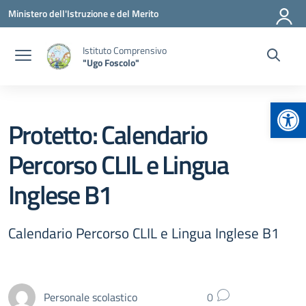
Vai ai contenuti
Vai al menu di navigazione
Vai al footer
Ministero dell'Istruzione e del Merito
Istituto Comprensivo
"Ugo Foscolo"
Apr
Protetto: Calendario
Percorso CLIL e Lingua
Inglese B1
Calendario Percorso CLIL e Lingua Inglese B1
Personale scolastico
0