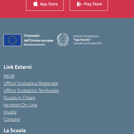
App Store
Play Store
Istituto Comprensivo
"Ugo Foscolo"
Cancello ed Arnone (CE)
— Visita la pagina iniziale della scuola
Link Esterni
MIUR
Ufficio Scolastico Regionale
Ufficio Scolastico Territoriale
Scuola in Chiaro
Iscrizioni On Line
Invalsi
Comune
La Scuola