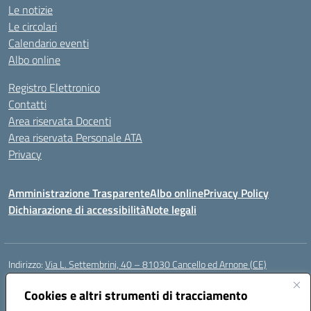
Le notizie
Le circolari
Calendario eventi
Albo online
Registro Elettronico
Contatti
Area riservata Docenti
Area riservata Personale ATA
Privacy
Amministrazione Trasparente
Albo online
Privacy Policy
Dichiarazione di accessibilità
Note legali
Indirizzo:
Via L. Settembrini, 40 – 81030 Cancello ed Arnone (CE)
Centralino:
0823859072
Email:
CEIC818008@istruzione.it
Posta elettronica certificata (PEC):
Cookies e altri strumenti di tracciamento
ceic818008@pec.istruzione.it