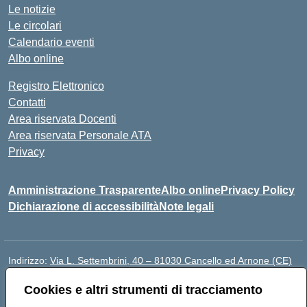
Le notizie
Le circolari
Calendario eventi
Albo online
Registro Elettronico
Contatti
Area riservata Docenti
Area riservata Personale ATA
Privacy
Amministrazione Trasparente
Albo online
Privacy Policy
Dichiarazione di accessibilità
Note legali
Indirizzo:
Via L. Settembrini, 40 – 81030 Cancello ed Arnone (CE)
Centralino:
0823859072
Email:
CEIC818008@istruzione.it
Cookies e altri strumenti di tracciamento
Posta elettronica certificata (PEC):
ceic818008@pec.istruzione.it