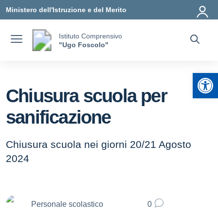
Vai ai contenuti
Vai al menu di navigazione
Vai al footer
Ministero dell'Istruzione e del Merito
Istituto Comprensivo
"Ugo Foscolo"
Apr
Chiusura scuola per
sanificazione
Chiusura scuola nei giorni 20/21 Agosto
2024
Personale scolastico
0