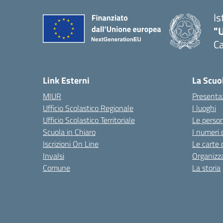
Is
"
Ca
— 
Link Esterni
La Scuo
MIUR
Presenta
Ufficio Scolastico Regionale
I luoghi
Ufficio Scolastico Territoriale
Le perso
Scuola in Chiaro
I numeri 
Iscrizioni On Line
Le carte 
Invalsi
Organizz
Comune
La storia