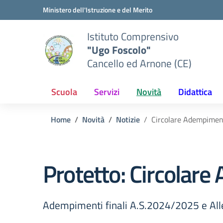
Vai ai contenuti
Vai al menu di navigazione
Vai al footer
Ministero dell'Istruzione e del Merito
Istituto Comprensivo
"Ugo Foscolo"
Cancello ed Arnone (CE)
Scuola
Servizi
Novità
Didattica
Home
Novità
Notizie
Circolare Adempiment
Protetto: Circolar
Adempimenti finali A.S.2024/2025 e All