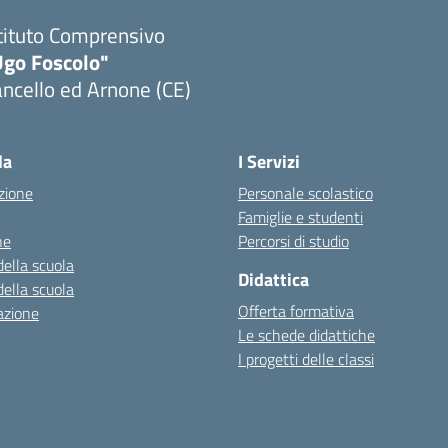
tituto Comprensivo
Ugo Foscolo"
ncello ed Arnone (CE)
Visita la pagina iniziale della scuola
la
I Servizi
zione
Personale scolastico
Famiglie e studenti
ne
Percorsi di studio
della scuola
Didattica
della scuola
Offerta formativa
azione
Le schede didattiche
I progetti delle classi