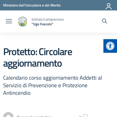
Vai ai contenuti
Vai al menu di navigazione
Vai al footer
Ministero dell'Istruzione e del Merito
Istituto Comprensivo
"Ugo Foscolo"
Apr
Protetto: Circolare
aggiornamento
Calendario corso aggiornamento Addetti al
Servizio di Prevenzione e Protezione
Antincendio