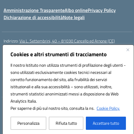
Amministrazione Trasparente
Albo online
Privacy Policy
Dichiarazione di accessibilità
Note legali
Indirizzo:
Via L. Settembrini, 40 – 81030 Cancello ed Arnone (CE)
Centralino:
0823859072
Email:
CEIC818008@istruzione.it
Posta elettronica certificata (PEC):
Cookies e altri strumenti di tracciamento
ceic818008@pec.istruzione.it
Codice fiscale: 80009710619
Il nostro Istituto non utilizza strumenti di profilazione degli utenti -
Codice meccanografico:
CEIC818008
sono utilizzati esclusivamente cookies tecnici necessari al
Codice Indice delle Pubbliche Amministrazioni (IPA): istsc_ceic818008
corretto funzionamento del sito, alla fruibilità dei servizi
Codice unico di fatturazione (CUF): UF0QMA
istituzionali e alla sua accessibilità – sono utilizzati, inoltre,
strumenti statistici anonimizzati messi a disposizione da Web
Analytics Italia.
Hosting & Powered by 3D Solution S.r.l.
Per saperne di più sul nostro sito, consulta la ns.
Cookie Policy.
Concept & Design by Designers Italia
Personalizza
Rifiuta tutto
Accettare tutto