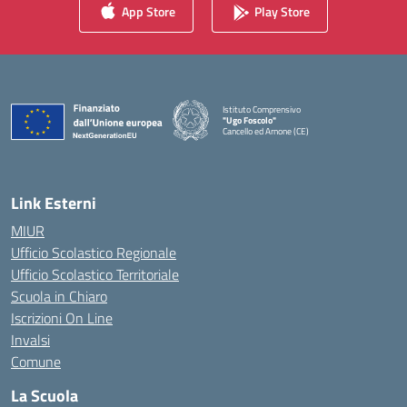
App Store
Play Store
Istituto Comprensivo
"Ugo Foscolo"
Cancello ed Arnone (CE)
— Visita la pagina iniziale della scuola
Link Esterni
MIUR
Ufficio Scolastico Regionale
Ufficio Scolastico Territoriale
Scuola in Chiaro
Iscrizioni On Line
Invalsi
Comune
La Scuola