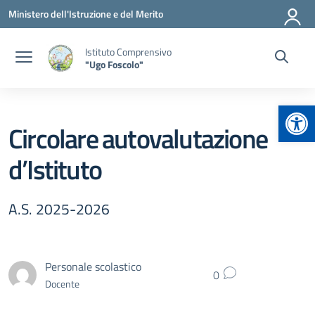
Vai ai contenuti
Vai al menu di navigazione
Vai al footer
Ministero dell'Istruzione e del Merito
Istituto Comprensivo
"Ugo Foscolo"
Apr
Circolare autovalutazione
d’Istituto
A.S. 2025-2026
Personale scolastico
0
Docente