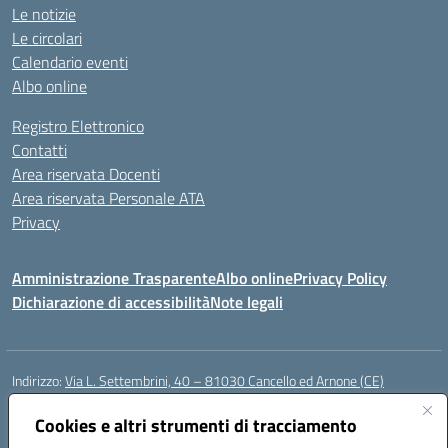
Le notizie
Le circolari
Calendario eventi
Albo online
Registro Elettronico
Contatti
Area riservata Docenti
Area riservata Personale ATA
Privacy
Amministrazione Trasparente
Albo online
Privacy Policy
Dichiarazione di accessibilità
Note legali
Indirizzo:
Via L. Settembrini, 40 – 81030 Cancello ed Arnone (CE)
Centralino:
0823859072
Email:
CEIC818008@istruzione.it
Posta elettronica certificata (PEC):
Cookies e altri strumenti di tracciamento
ceic818008@pec.istruzione.it