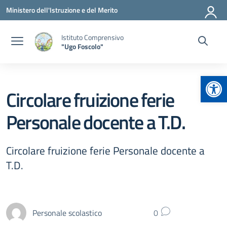
Vai ai contenuti
Vai al menu di navigazione
Vai al footer
Ministero dell'Istruzione e del Merito
Istituto Comprensivo
"Ugo Foscolo"
Apr
Circolare fruizione ferie
Personale docente a T.D.
Circolare fruizione ferie Personale docente a
T.D.
Personale scolastico
0