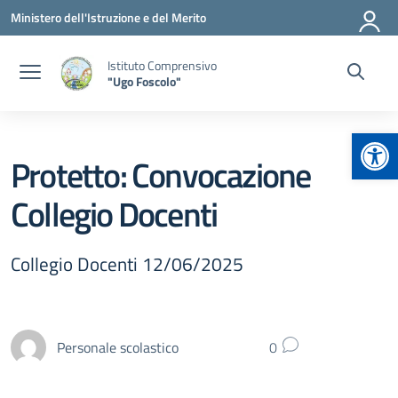
Vai ai contenuti
Vai al menu di navigazione
Vai al footer
Ministero dell'Istruzione e del Merito
Istituto Comprensivo
"Ugo Foscolo"
Apr
Protetto: Convocazione
Collegio Docenti
Collegio Docenti 12/06/2025
Personale scolastico
0