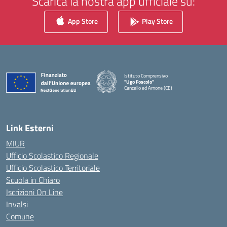
Scarica la nostra app ufficiale su:
App Store
Play Store
Istituto Comprensivo
"Ugo Foscolo"
Cancello ed Arnone (CE)
— Visita la pagina iniziale della scuola
Link Esterni
MIUR
Ufficio Scolastico Regionale
Ufficio Scolastico Territoriale
Scuola in Chiaro
Iscrizioni On Line
Invalsi
Comune