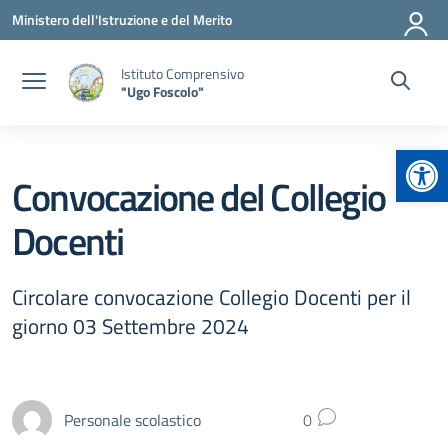
Vai ai contenuti
Vai al menu di navigazione
Vai al footer
Ministero dell'Istruzione e del Merito
Istituto Comprensivo
"Ugo Foscolo"
Apr
Convocazione del Collegio
Docenti
Circolare convocazione Collegio Docenti per il
giorno 03 Settembre 2024
Personale scolastico
0