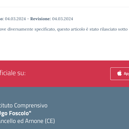
o:
04.03.2024
-
Revisione:
04.03.2024
ove diversamente specificato, questo articolo è stato rilasciato sott
iciale su:
App
tituto Comprensivo
Ugo Foscolo"
ncello ed Arnone (CE)
Visita la pagina iniziale della scuola