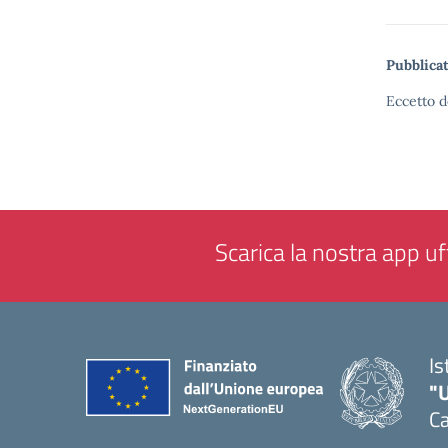
Pubblicat
Eccetto d
Scarica la nostra app uff
Is
"
Ca
— 