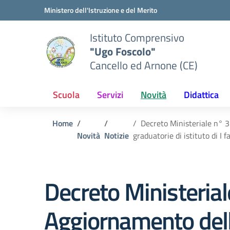
Vai ai contenuti
Vai al menu di navigazione
Vai al footer
Ministero dell'Istruzione e del Merito
Istituto Comprensivo
"Ugo Foscolo"
Cancello ed Arnone (CE)
Scuola
Servizi
Novità
Didattica
Home
Decreto Ministeriale n° 
Novità
Notizie
graduatorie di istituto di I
Decreto Ministeria
Aggiornamento dell