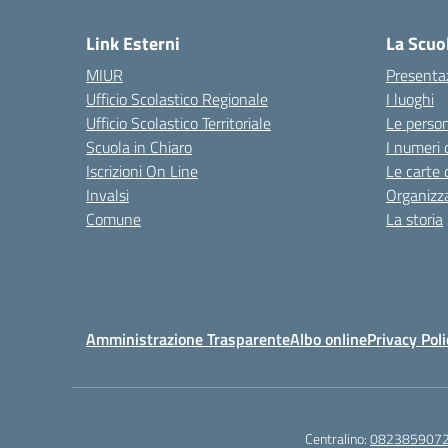
Link Esterni
La Scuo
MIUR
Presenta
Ufficio Scolastico Regionale
I luoghi
Ufficio Scolastico Territoriale
Le perso
Scuola in Chiaro
I numeri 
Iscrizioni On Line
Le carte 
Invalsi
Organizz
Comune
La storia
Amministrazione Trasparente
Albo online
Privacy Poli
Centralino:
082385907