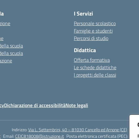
la
I Servizi
zione
Personale scolastico
Famiglie e studenti
ne
Percorsi di studio
della scuola
Didattica
della scuola
Offerta formativa
azione
Le schede didattiche
I progetti delle classi
cy
Dichiarazione di accessibilità
Note legali
Indirizzo:
Via L. Settembrini, 40 – 81030 Cancello ed Arnone (CE)
2
Email:
CEIC818008@istruzione.it
Posta elettronica certificata (PEC):
ceic8