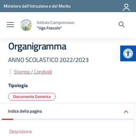
Vai ai contenuti
Vai al menu di navigazione
Vai al footer
Ministero dell'Istruzione e del Merito
Istituto Comprensivo
"Ugo Foscolo"
Organigramma
Apr
ANNO SCOLASTICO 2022/2023
Stampa / Condividi
Tipologia
Documento Generico
Indice della pagina
Descrizione