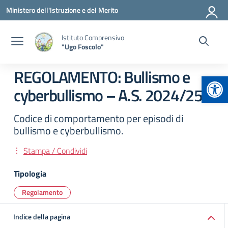
Vai ai contenuti
Vai al menu di navigazione
Vai al footer
Ministero dell'Istruzione e del Merito
Istituto Comprensivo
"Ugo Foscolo"
REGOLAMENTO: Bullismo e
Apr
cyberbullismo – A.S. 2024/25
Codice di comportamento per episodi di
bullismo e cyberbullismo.
Stampa / Condividi
Tipologia
Regolamento
Indice della pagina