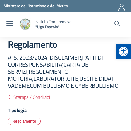
Vai ai contenuti
Vai al menu di navigazione
Vai al footer
Ministero dell'Istruzione e del Merito
Istituto Comprensivo
"Ugo Foscolo"
Regolamento
Apr
A. S. 2023/2024: DISCLAIMER,PATTI DI
CORRESPONSABILITA',CARTA DEI
SERVIZI,REGOLAMENTO
MOTORIA,LABORATORI,GITE,USCITE DIDATT.
VADEMECUM BULLISMO E CYBERBULLISMO
Stampa / Condividi
Tipologia
Regolamento