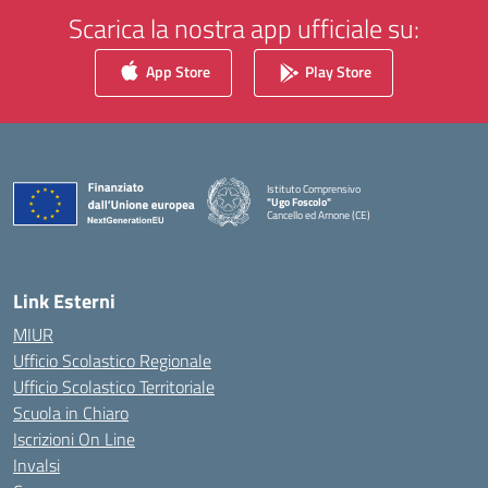
Scarica la nostra app ufficiale su:
App Store
Play Store
Istituto Comprensivo
"Ugo Foscolo"
Cancello ed Arnone (CE)
— Visita la pagina iniziale della scuola
Link Esterni
MIUR
Ufficio Scolastico Regionale
Ufficio Scolastico Territoriale
Scuola in Chiaro
Iscrizioni On Line
Invalsi