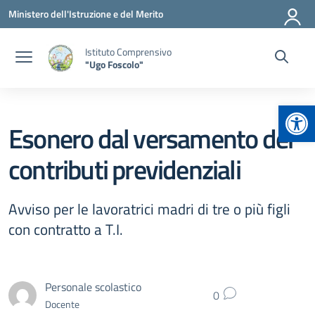
Vai ai contenuti
Vai al menu di navigazione
Vai al footer
Ministero dell'Istruzione e del Merito
Istituto Comprensivo
"Ugo Foscolo"
Apr
Esonero dal versamento dei
contributi previdenziali
Avviso per le lavoratrici madri di tre o più figli
con contratto a T.I.
Personale scolastico
0
Docente