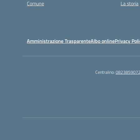
Comune
La storia
Amministrazione Trasparente
Albo online
Privacy Poli
Centralino:
082385907