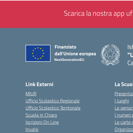
Scarica la nostra app uff
Is
"
Ca
— 
Link Esterni
La Scuo
MIUR
Presenta
Ufficio Scolastico Regionale
I luoghi
Ufficio Scolastico Territoriale
Le perso
Scuola in Chiaro
I numeri 
Iscrizioni On Line
Le carte 
Invalsi
Organizz