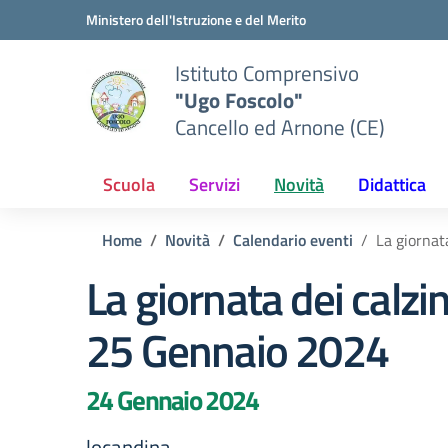
Vai ai contenuti
Vai al menu di navigazione
Vai al footer
Ministero dell'Istruzione e del Merito
Istituto Comprensivo
"Ugo Foscolo"
Cancello ed Arnone (CE)
Scuola
Servizi
Novità
Didattica
Home
Novità
Calendario eventi
La giornat
La giornata dei calzin
25 Gennaio 2024
24 Gennaio 2024
locandina