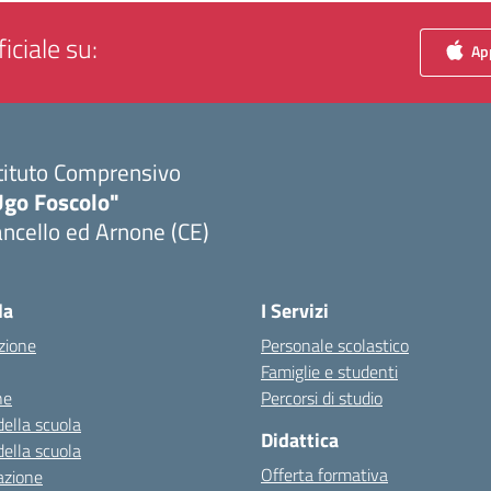
iciale su:
App
tituto Comprensivo
Ugo Foscolo"
ncello ed Arnone (CE)
Visita la pagina iniziale della scuola
la
I Servizi
zione
Personale scolastico
Famiglie e studenti
ne
Percorsi di studio
della scuola
Didattica
della scuola
Offerta formativa
azione