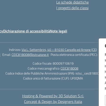
Le schede didattiche
I progetti delle classi
cy
Dichiarazione di accessibilità
Note legali
Indirizzo:
Via L. Settembrini, 40 – 81030 Cancello ed Arnone (CE)
2
Email:
CEIC818008@istruzione.it
Posta elettronica certificata (PEC):
ceic8
Codice fiscale: 80009710619
Codice meccanografico:
CEIC818008
Codice Indice delle Pubbliche Amministrazioni (IPA): istsc_ceic818008
Codice unico di fatturazione (CUF): UF0QMA
Hosting & Powered by 3D Solution S.r.l.
Concept & Design by Designers Italia