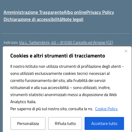
Amministrazione Trasparente
Albo online
Privacy Policy
Dichiarazione di accessibilità
Note legali
Indirizzo:
Via L. Settembrini, 40 – 81030 Cancello ed Arnone (CE)
Centralino:
0823859072
Email:
CEIC818008@istruzione.it
Posta elettronica certificata (PEC):
Cookies e altri strumenti di tracciamento
ceic818008@pec.istruzione.it
Codice fiscale: 80009710619
Il nostro Istituto non utilizza strumenti di profilazione degli utenti -
Codice meccanografico:
CEIC818008
sono utilizzati esclusivamente cookies tecnici necessari al
Codice Indice delle Pubbliche Amministrazioni (IPA): istsc_ceic818008
corretto funzionamento del sito, alla fruibilità dei servizi
Codice unico di fatturazione (CUF): UF0QMA
istituzionali e alla sua accessibilità – sono utilizzati, inoltre,
strumenti statistici anonimizzati messi a disposizione da Web
Analytics Italia.
Hosting & Powered by 3D Solution S.r.l.
Per saperne di più sul nostro sito, consulta la ns.
Cookie Policy.
Concept & Design by Designers Italia
Personalizza
Rifiuta tutto
Accettare tutto