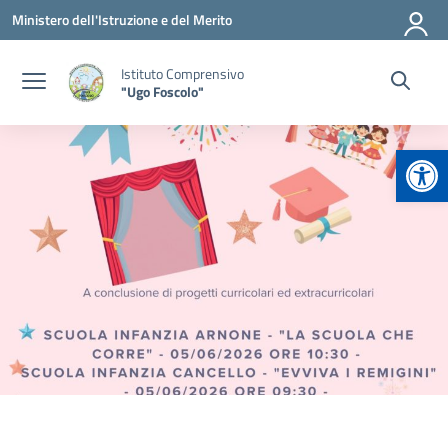
Vai ai contenuti
Vai al menu di navigazione
Vai al footer
Ministero dell'Istruzione e del Merito
Istituto Comprensivo
"Ugo Foscolo"
Apr