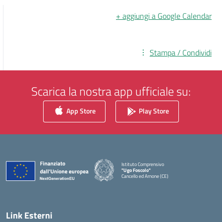
+ aggiungi a Google Calendar
Stampa / Condividi
Scarica la nostra app ufficiale su:
App Store
Play Store
Istituto Comprensivo
"Ugo Foscolo"
Cancello ed Arnone (CE)
— Visita la pagina iniziale della scuola
Link Esterni