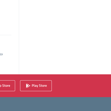
to
 Store
Play Store