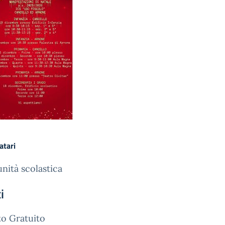
atari
ità scolastica
i
o Gratuito