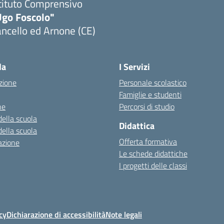
tituto Comprensivo
Ugo Foscolo"
ncello ed Arnone (CE)
Visita la pagina iniziale della scuola
la
I Servizi
zione
Personale scolastico
Famiglie e studenti
ne
Percorsi di studio
della scuola
Didattica
della scuola
Offerta formativa
azione
Le schede didattiche
I progetti delle classi
cy
Dichiarazione di accessibilità
Note legali