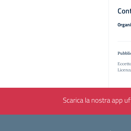
Cont
Organi
Pubbli
Eccetto
Licenz
Scarica la nostra app uff