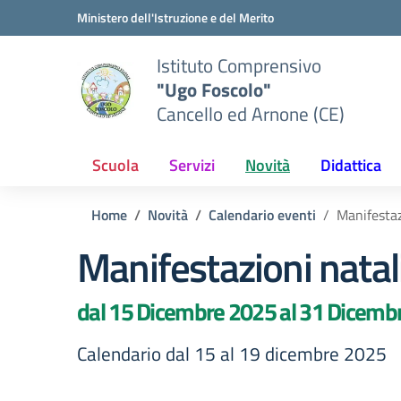
Vai ai contenuti
Vai al menu di navigazione
Vai al footer
Ministero dell'Istruzione e del Merito
Istituto Comprensivo
"Ugo Foscolo"
Cancello ed Arnone (CE)
Scuola
Servizi
Novità
Didattica
Home
Novità
Calendario eventi
Manifestaz
Manifestazioni natal
dal 15 Dicembre 2025 al 31 Dicemb
Calendario dal 15 al 19 dicembre 2025