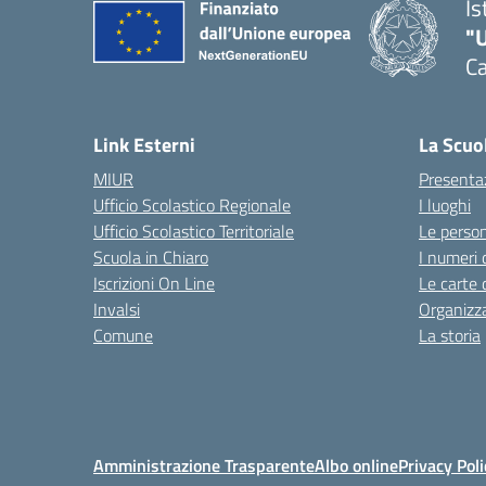
Is
"
Ca
— 
Link Esterni
La Scuo
MIUR
Presenta
Ufficio Scolastico Regionale
I luoghi
Ufficio Scolastico Territoriale
Le perso
Scuola in Chiaro
I numeri 
Iscrizioni On Line
Le carte 
Invalsi
Organizz
Comune
La storia
Amministrazione Trasparente
Albo online
Privacy Poli