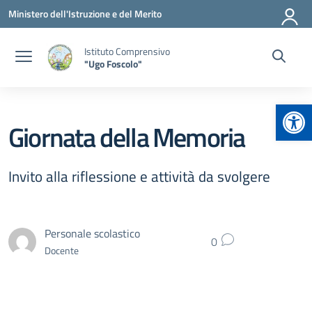
Vai ai contenuti
Vai al menu di navigazione
Vai al footer
Ministero dell'Istruzione e del Merito
Istituto Comprensivo
"Ugo Foscolo"
Apr
Giornata della Memoria
Invito alla riflessione e attività da svolgere
Personale scolastico
0
Docente