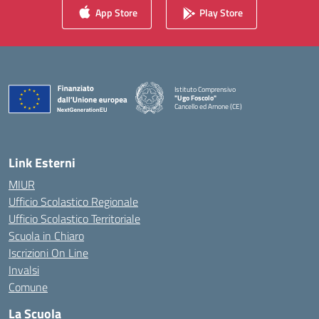
App Store
Play Store
Istituto Comprensivo
"Ugo Foscolo"
Cancello ed Arnone (CE)
— Visita la pagina iniziale della scuola
Link Esterni
MIUR
Ufficio Scolastico Regionale
Ufficio Scolastico Territoriale
Scuola in Chiaro
Iscrizioni On Line
Invalsi
Comune
La Scuola