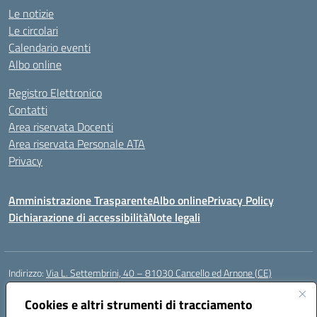
Le notizie
Le circolari
Calendario eventi
Albo online
Registro Elettronico
Contatti
Area riservata Docenti
Area riservata Personale ATA
Privacy
Amministrazione Trasparente
Albo online
Privacy Policy
Dichiarazione di accessibilità
Note legali
Indirizzo:
Via L. Settembrini, 40 – 81030 Cancello ed Arnone (CE)
Centralino:
0823859072
Email:
CEIC818008@istruzione.it
Posta elettronica certificata (PEC):
Cookies e altri strumenti di tracciamento
ceic818008@pec.istruzione.it