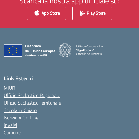
Scarica la nostra app ufficiale su:
App Store
Play Store
Istituto Comprensivo
"Ugo Foscolo"
Cancello ed Arnone (CE)
— Visita la pagina iniziale della scuola
Link Esterni
MIUR
Ufficio Scolastico Regionale
Ufficio Scolastico Territoriale
Scuola in Chiaro
Iscrizioni On Line
Invalsi
Comune