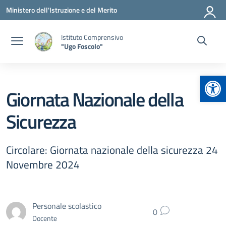
Vai ai contenuti
Vai al menu di navigazione
Vai al footer
Ministero dell'Istruzione e del Merito
Istituto Comprensivo
"Ugo Foscolo"
Apr
Giornata Nazionale della
Sicurezza
Circolare: Giornata nazionale della sicurezza 24
Novembre 2024
Personale scolastico
0
Docente