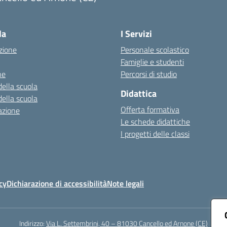
Visita la pagina iniziale della scuola
la
I Servizi
zione
Personale scolastico
Famiglie e studenti
ne
Percorsi di studio
della scuola
Didattica
della scuola
Offerta formativa
azione
Le schede didattiche
I progetti delle classi
cy
Dichiarazione di accessibilità
Note legali
Indirizzo:
Via L. Settembrini, 40 – 81030 Cancello ed Arnone (CE)