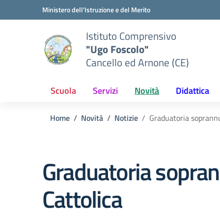
Vai ai contenuti
Vai al menu di navigazione
Vai al footer
Ministero dell'Istruzione e del Merito
Istituto Comprensivo
"Ugo Foscolo"
Cancello ed Arnone (CE)
Scuola
Servizi
Novità
Didattica
Home
Novità
Notizie
Graduatoria soprannu
Graduatoria sopran
Cattolica