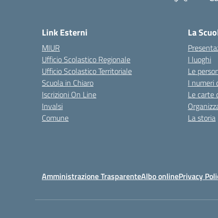
— 
Link Esterni
La Scuo
MIUR
Presenta
Ufficio Scolastico Regionale
I luoghi
Ufficio Scolastico Territoriale
Le perso
Scuola in Chiaro
I numeri 
Iscrizioni On Line
Le carte 
Invalsi
Organizz
Comune
La storia
Amministrazione Trasparente
Albo online
Privacy Poli