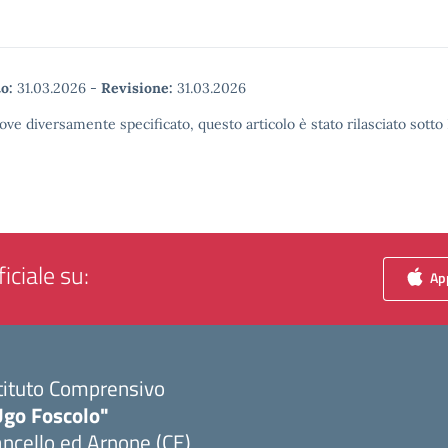
o:
31.03.2026
-
Revisione:
31.03.2026
ove diversamente specificato, questo articolo è stato rilasciato sott
iciale su:
App
tituto Comprensivo
Ugo Foscolo"
ncello ed Arnone (CE)