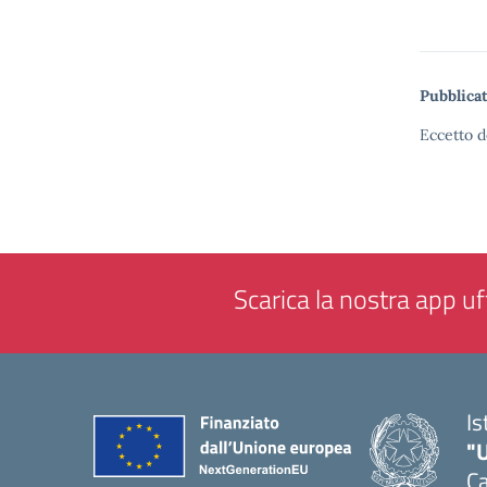
Pubblicat
Eccetto d
Scarica la nostra app uff
Is
"
Ca